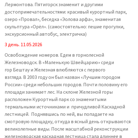
Лермонтова. Пятигорск знаменит и другими
достопримечательностями: красивый курортный парк,
озеро «Провал», беседка «Эолова арфа», знаменитая
скульптура «Орёл». (самостоятельно: пешие прогулки,
экскурсионный автобус, электричка)
3 день.
11.
05
.2026
Освобождение номеров. Едем в горнолесной
Железноводск. В «Маленькую Швейцарию» среди
гор Бештау и Железная влюбляются с первого
взгляда. В 2003 году он был назван «Лучшим городом
России» среди небольших городов. Почти половину его
площади занимает лес. На склоне Железной горы
расположен Курортный парк со знаменитыми
термальными источниками и причудливой Каскадной
лестницей. Поднявшись по ней, вы попадаете на
смотровую площадку, откуда в ясный день открываются
великолепные виды. После масштабной реконструкции
железноводская каскадная лестница стала длиннее в