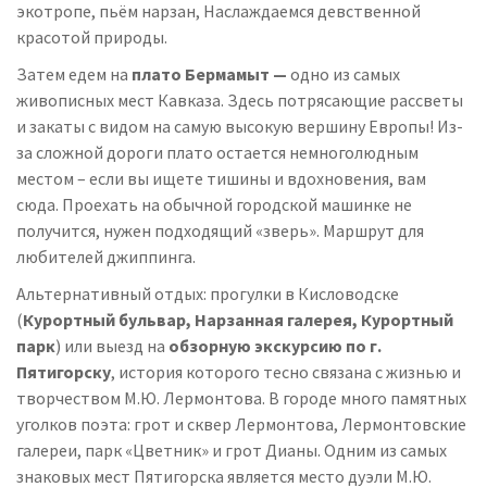
экотропе, пьём нарзан, Наслаждаемся девственной
красотой природы.
Затем едем на
плато Бермамыт —
одно из самых
живописных мест Кавказа. Здесь потрясающие рассветы
и закаты с видом на самую высокую вершину Европы! Из-
за сложной дороги плато остается немноголюдным
местом – если вы ищете тишины и вдохновения, вам
сюда. Проехать на обычной городской машинке не
получится, нужен подходящий «зверь». Маршрут для
любителей джиппинга.
Альтернативный отдых: прогулки в Кисловодске
(
Курортный бульвар, Нарзанная галерея, Курортный
парк
) или выезд на
обзорную экскурсию по г.
Пятигорску
, история которого тесно связана с жизнью и
творчеством М.Ю. Лермонтова. В городе много памятных
уголков поэта: грот и сквер Лермонтова, Лермонтовские
галереи, парк «Цветник» и грот Дианы. Одним из самых
знаковых мест Пятигорска является место дуэли М.Ю.