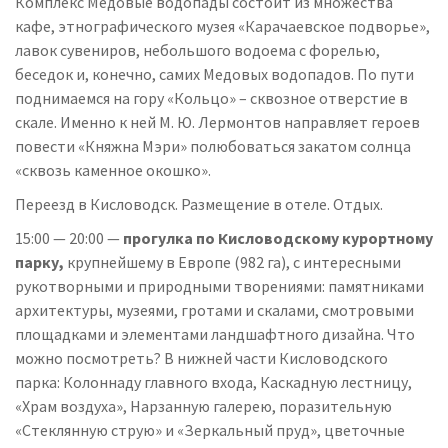
Комплекс Медовые водопады состоит из множества
кафе, этнографического музея «Карачаевское подворье»,
лавок сувениров, небольшого водоема с форелью,
беседок и, конечно, самих Медовых водопадов. По пути
поднимаемся на гору «Кольцо» – сквозное отверстие в
скале. Именно к ней М. Ю. Лермонтов направляет героев
повести «Княжна Мэри» полюбоваться закатом солнца
«сквозь каменное окошко».
Переезд в Кисловодск. Размещение в отеле. Отдых.
15:00 — 20:00 —
прогулка по Кисловодскому курортному
парку,
крупнейшему в Европе (982 га), с интересными
рукотворными и природными творениями: памятниками
архитектуры, музеями, гротами и скалами, смотровыми
площадками и элементами ландшафтного дизайна. Что
можно посмотреть? В нижней части Кисловодского
парка: Колоннаду главного входа, Каскадную лестницу,
«Храм воздуха», Нарзанную галерею, поразительную
«Стеклянную струю» и «Зеркальный пруд», цветочные