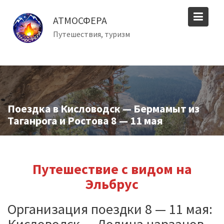
Перейти
к
АТМОСФЕРА
содержимому
Путешествия, туризм
Поездка в Кисловодск — Бермамыт из
Таганрога и Ростова 8 — 11 мая
Путешествие с видом на
Эльбрус
Организация поездки 8 — 11 мая: