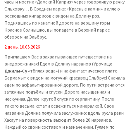
часы и мостик «Дамский Каприз» через говорливую речку
Ольховку… В Среднем парке: «Красные камни» и аллею
роскошных кипарисов с видом на Долину роз.
Поднявшись по канатной дороге на вершину горы
Красное Солнышко, вы попадёте в Верхний парк с
обзором на Эльбрус.
2 день.
10.
05
.2026
Приглашаем Вас в захватывающее путешествие на
внедорожниках! Едем в Долину нарзанов (Урочище
Джилы-Су
«тёплая вода») и на фантастическое плато
Бермамыт с видом на могучий красавец Эльбрус! Сначала
едем по асфальтированной дороге. По пути встречаются
затяжные подъёмы и спуски. Дорога насыщенная и
нескучная. Далее крутой спуск по серпантину. После
такого весьма кстати освежиться минералкой. Свое
название Долина получила заслуженно: вдоль русла реки
Хасаут на поверхность выходит более 20 нарзанов.
Каждый со своим составом и назначением. Гуляем по